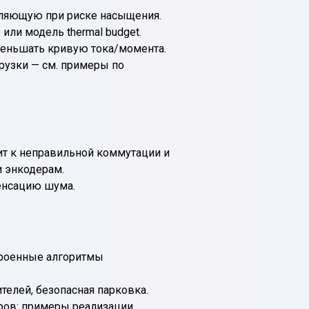
вляющую при риске насыщения.
или модель thermal budget.
меньшать кривую тока/момента.
рузки — см. примеры по
ит к неправильной коммутации и
и энкодерам.
енсацию шума.
троенные алгоритмы
елей, безопасная парковка.
ров: примеры реализации