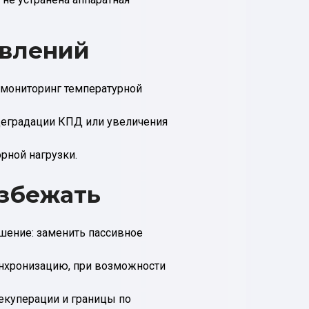
авлений
и мониторинг температурной
 деградации КПД или увеличения
рной нагрузки.
избежать
ешение: заменить пассивное
инхронизацию, при возможности
екуперации и границы по