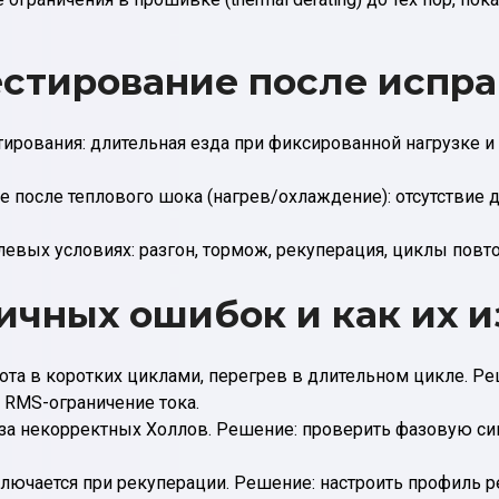
естирование после испр
стирования: длительная езда при фиксированной нагрузке 
 после теплового шока (нагрев/охлаждение): отсутствие
левых условиях: разгон, тормож, рекуперация, циклы повто
чных ошибок и как их 
ота в коротких циклами, перегрев в длительном цикле. Р
 RMS-ограничение тока.
з-за некорректных Холлов. Решение: проверить фазовую с
лючается при рекуперации. Решение: настроить профиль р