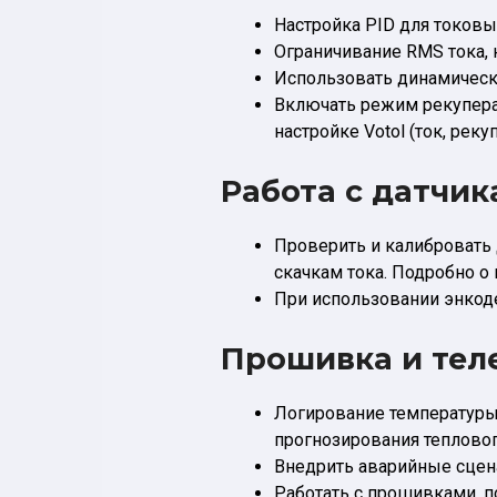
Настройка PID для токов
Ограничивание RMS тока, н
Использовать динамическ
Включать режим рекуперац
настройке Votol (ток, рек
Работа с датчи
Проверить и калибровать 
скачкам тока. Подробно о
При использовании энкод
Прошивка и тел
Логирование температуры 
прогнозирования теплового
Внедрить аварийные сцена
Работать с прошивками, 