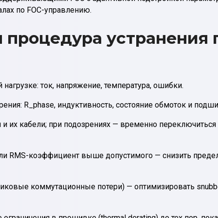
алах по FOC-управлению.
 процедура устранения 
 нагрузке: ток, напряжение, температура, ошибки.
ения: R_phase, индуктивность, состояние обмоток и подш
 и их кабели; при подозрениях — временно переключиться
если RMS-коэффициент выше допустимого — снизить предел
(пиковые коммутационные потери) — оптимизировать snubbe
граничения в прошивке (thermal derating) до тех пор, пока