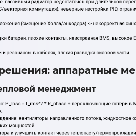
: пассивный радиатор недостаточен при длительной перег
/векторная коммутация): неверные настройки PID, огранич
ложения (смещение Холла/энкодера) -> некорректная синх
ки батареи, плохие контакты, неисправная BMS, высокое 
и резонансы в кабелях, плохая разводка силовой части.
решения: аппаратные м
епловой менеджмент
с: P_loss = I_rms^2 * R_phase + переключающие потери в 
.
ждение: вентиляторы направленного потока, жидкостное о
ких мощностей.
ора и улучшить контакт через теплопасту/термопрокладки