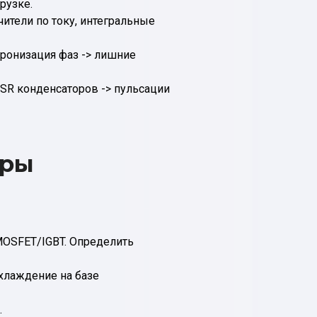
рузке.
ители по току, интегральные
ронизация фаз -> лишние
ESR конденсаторов -> пульсации
еры
MOSFET/IGBT. Определить
хлаждение на базе
.