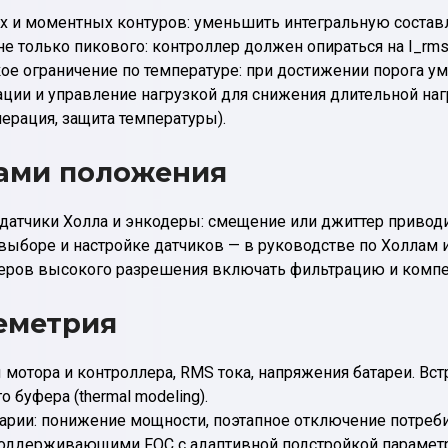
ых и моментных контуров: уменьшить интегральную соста
е только пикового: контроллер должен опираться на I_rms 
ое ограничение по температуре: при достижении порога у
ии и управление нагрузкой для снижения длительной наг
уперация, защита температуры).
ками положения
датчики Холла и энкодеры: смещение или джиттер привод
 выборе и настройке датчиков — в руководстве по Холлам 
еров высокого разрешения включать фильтрацию и комп
еметрия
мотора и контроллера, RMS тока, напряжения батареи. Вс
 буфера (thermal modeling).
рии: понижение мощности, поэтапное отключение потребит
поддерживающими FOC с адаптивной подстройкой парамет