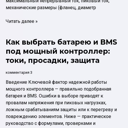
максимальный непрерывный ток, пиковый ток,
механические размеры (фланец, диаметр
Схема
Читать далее »
«мотор
+
Как выбрать батарею и BMS
контроллер
+
под мощный контроллер:
батарея»:
токи, просадки, защита
подробный
чек‑лист
комментария 3
совместимости
Введение Ключевой фактор надежной работы
мощного контроллера — правильно подобранная
батарея и BMS. Ошибки в выборе приводят к
провалам напряжения при пиковых нагрузках,
ложным срабатываниям защиты или к перегреву и
повреждению элементов. Ниже — практическое
руководство с формулами, проверками и