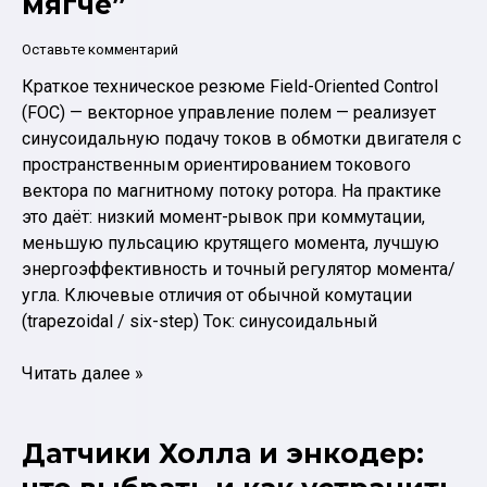
мягче”
мотора
(фазы/
Оставьте комментарий
Холлы)
Краткое техническое резюме Field-Oriented Control
(FOC) — векторное управление полем — реализует
синусоидальную подачу токов в обмотки двигателя с
пространственным ориентированием токового
вектора по магнитному потоку ротора. На практике
это даёт: низкий момент-рывок при коммутации,
меньшую пульсацию крутящего момента, лучшую
энергоэффективность и точный регулятор момента/
угла. Ключевые отличия от обычной комутации
(trapezoidal / six-step) Ток: синусоидальный
FOC
Читать далее »
управление:
что
Датчики Холла и энкодер:
даёт
на