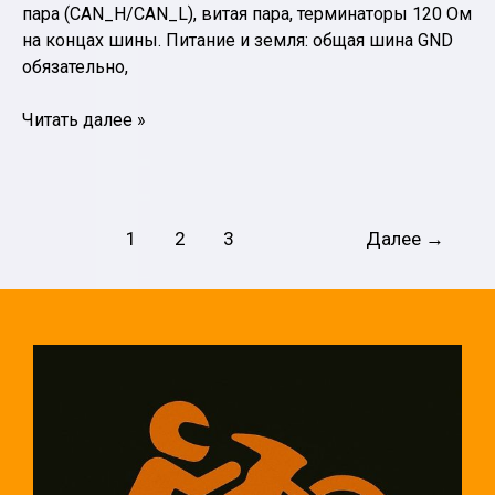
пара (CAN_H/CAN_L), витая пара, терминаторы 120 Ом
на концах шины. Питание и земля: общая шина GND
обязательно,
CAN/UART:
Читать далее »
что
реально
нужно
пользователю
1
2
3
Далее
→
для
настройки
контроллера