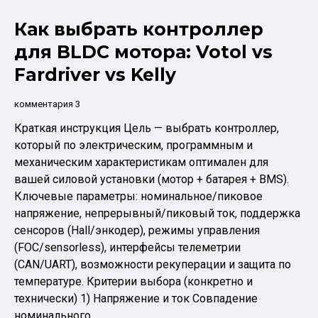
токи,
Как выбрать контроллер
рекуперация,
старт
для BLDC мотора: Votol vs
с
Fardriver vs Kelly
места
и
комментария 3
защита
Краткая инструкция Цель — выбрать контроллер,
по
который по электрическим, программным и
температуре
механическим характеристикам оптимален для
вашей силовой установки (мотор + батарея + BMS).
Ключевые параметры: номинальное/пиковое
напряжение, непрерывный/пиковый ток, поддержка
сенсоров (Hall/энкодер), режимы управления
(FOC/sensorless), интерфейсы телеметрии
(CAN/UART), возможности рекуперации и защита по
температуре. Критерии выбора (конкретно и
технически) 1) Напряжение и ток Совпадение
номинального