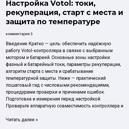
Настройка Votol: токи,
Motor
для
рекуперация, старт с места и
электромотоцикла:
защита по температуре
мощность,
Kv,
комментария 3
охлаждение
Введение Кратко — цель: обеспечить надёжную
работу Votol-контроллера в связке с выбранным
мотором и батареей. Основные зоны настройки:
фазный и батарейный токи, параметры рекуперации,
алгоритм старта с места и срабатывание
температурной защиты. Ниже — практический
пошаговый гид с числовыми рекомендациями,
процедурами проверки и причинами ошибок.
Подготовка и измерения перед настройкой
Проверьте аппаратную совместимость контроллера и
Настройка
Читать далее »
Votol: