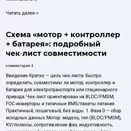
Как
Читать далее »
выбрать
контроллер
Схема «мотор + контроллер
для
BLDC
+ батарея»: подробный
мотора:
чек‑лист совместимости
Votol
vs
комментария 4
Fardriver
Введение Кратко — цель чек‑листа: быстро
vs
определить, совместимы ли мотор, контроллер и
Kelly
батарея для электротранспорта или стационарного
привода. Чек‑лист ориентирован на BLDC/PMSM,
FOC‑инверторы и типичные BMS/пакеты питания.
Практичный, пошаговый, без воды. 1. Фаза 0 — сбор
исходных данных Мотор: модель, тип (BLDC/PMSM),
KV/полюсы, сопротивление фаз, индуктивность,