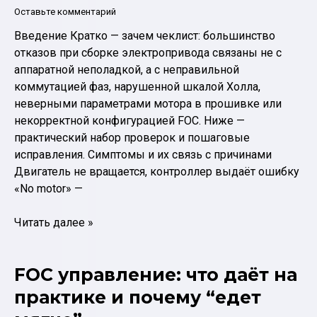
решения
Оставьте комментарий
Введение Кратко — зачем чеклист: большинство
отказов при сборке электропривода связаны не с
аппаратной неполадкой, а с неправильной
коммутацией фаз, нарушенной шкалой Холла,
неверными параметрами мотора в прошивке или
некорректной конфигурацией FOC. Ниже —
практический набор проверок и пошаговые
исправления. Симптомы и их связь с причинами
Двигатель не вращается, контроллер выдаёт ошибку
«No motor» —
Типовые
Читать далее »
ошибки
при
FOC управление: что даёт на
подключении
контроллера
практике и почему “едет
и