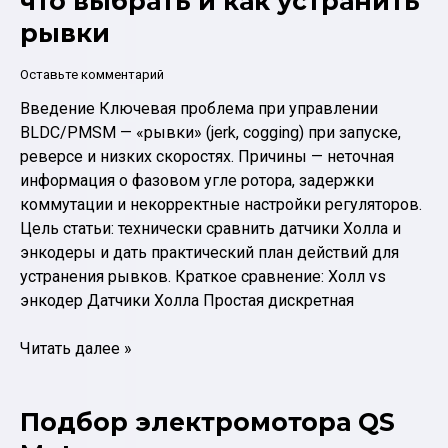
что выбрать и как устранить
практике
рывки
и
почему
Оставьте комментарий
“едет
Введение Ключевая проблема при управлении
мягче”
BLDC/PMSM — «рывки» (jerk, cogging) при запуске,
реверсе и низких скоростях. Причины — неточная
информация о фазовом угле ротора, задержки
коммутации и некорректные настройки регуляторов.
Цель статьи: технически сравнить датчики Холла и
энкодеры и дать практический план действий для
устранения рывков. Краткое сравнение: Холл vs
энкодер Датчики Холла Простая дискретная
Датчики
Читать далее »
Холла
и
Подбор электромотора QS
энкодер:
что