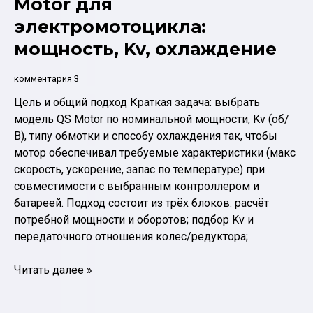
Motor для
выбрать
электромотоцикла:
и
мощность, Kv, охлаждение
как
устранить
комментария 3
рывки
Цель и общий подход Краткая задача: выбрать
модель QS Motor по номинальной мощности, Kv (об/
В), типу обмотки и способу охлаждения так, чтобы
мотор обеспечивал требуемые характеристики (макс
скорость, ускорение, запас по температуре) при
совместимости с выбранным контроллером и
батареей. Подход состоит из трёх блоков: расчёт
потребной мощности и оборотов; подбор Kv и
передаточного отношения колес/редуктора;
Подбор
Читать далее »
электромотора
QS