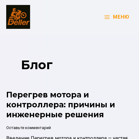
Перейти
к
МЕНЮ
содержимому
MAIN
MENU
Блог
Перегрев мотора и
контроллера: причины и
инженерные решения
Оставьте комментарий
Введение Перегрев мотора и контроллера — частая