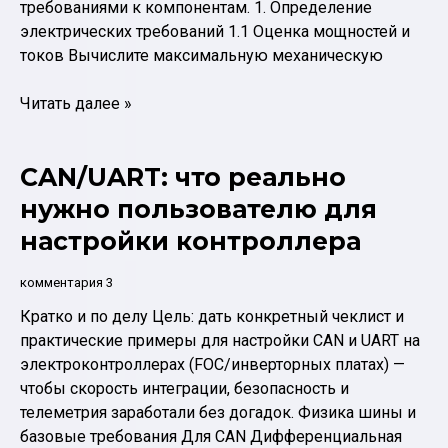
требованиями к компонентам. 1. Определение
электрических требований 1.1 Оценка мощностей и
токов Вычислите максимальную механическую
Как
Читать далее »
выбрать
батарею
CAN/UART: что реально
и
BMS
нужно пользователю для
под
настройки контроллера
мощный
контроллер:
комментария 3
токи,
Кратко и по делу Цель: дать конкретный чеклист и
просадки,
практические примеры для настройки CAN и UART на
защита
электроконтроллерах (FOC/инверторных платах) —
чтобы скорость интеграции, безопасность и
телеметрия заработали без догадок. Физика шины и
базовые требования Для CAN Дифференциальная