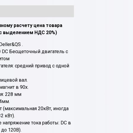
чному расчету цена товара
(с выделением НДС 20%)
Deller&QS .
80 DC Бесщеточный двигатель с
итом
ателя: средний привод с одной
лицевой вал.
агнит в 90х.
я: 228 мм
4мм.
т (максимальная 20кВт, иногда
2 кВт).
напряжение тока работы: DC в
 до 120В).