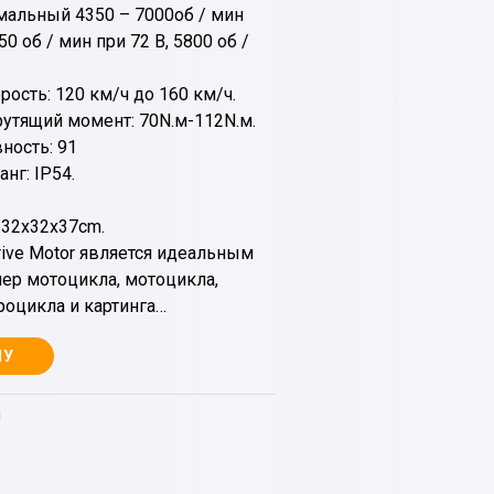
альный 4350 – 7000об / мин
 об / мин при 72 В, 5800 об /
ость: 120 км/ч до 160 км/ч.
тящий момент: 70N.м-112N.м.
ность: 91
нг: IP54.
 32x32x37cm.
rive Motor является идеальным
ер мотоцикла, мотоцикла,
оцикла и картинга…
НУ
ы