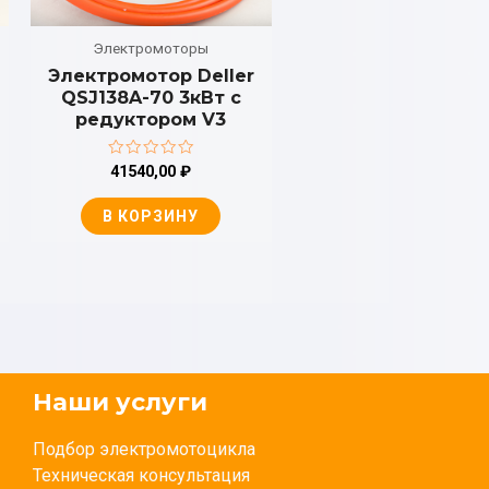
Электромоторы
Электромотор Deller
QSJ138A-70 3кВт с
редуктором V3
Оценка
41540,00
₽
0
из
5
В КОРЗИНУ
Наши услуги
Подбор электромотоцикла
Техническая консультация