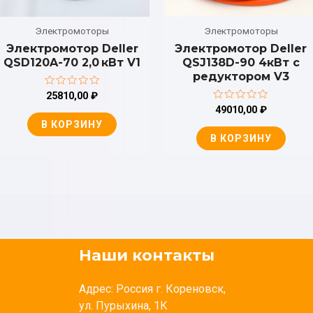
Электромоторы
Электромоторы
Электромотор Deller
Электромотор Deller
QSD120A-70 2,0 кВт V1
QSJ138D-90 4кВт с
редуктором V3
Оценка
25810,00
₽
0
Оценка
49010,00
₽
из
0
5
В КОРЗИНУ
из
5
В КОРЗИНУ
Наши контакты
Адрес: Россия г. Кореновск,
ул. Пурыхина, 1К