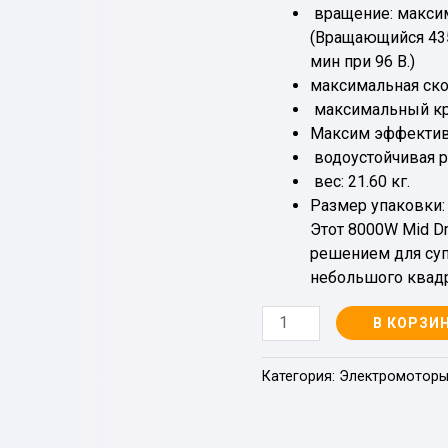
вращение: максим
(Вращающийся 4350
мин при 96 В.)
максимальная скор
максимальный кру
Максим эффектив
водоустойчивая ра
вес: 21.60 кг.
Размер упаковки:
Этот 8000W Mid D
решением для суп
небольшого квадр
Количество
В КОРЗИ
Категория:
Электромотор