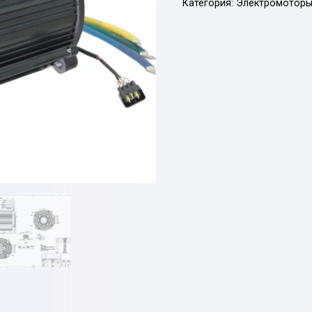
Категория:
Электромотор
Deller
QS
180
8кВт