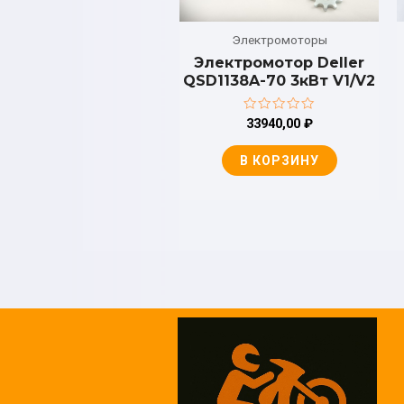
Электромоторы
Электромотор Deller
QSD1138A-70 3кВт V1/V2
Оценка
33940,00
₽
0
из
5
В КОРЗИНУ