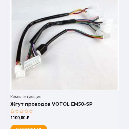
Комплектующие
Жгут проводов VOTOL EM50-SP
Оценка
1100,00
₽
0
из
5