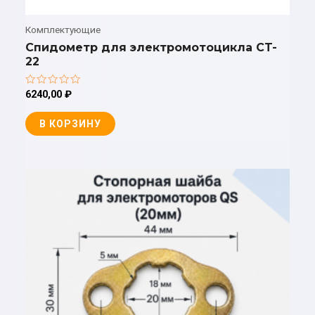
Комплектующие
Спидометр для электромотоцикла CT-
22
Оценка
6240,00
₽
0
из
5
В КОРЗИНУ