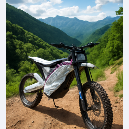
ТОП-5
преимуществ,
которые
нельзя
игнорировать