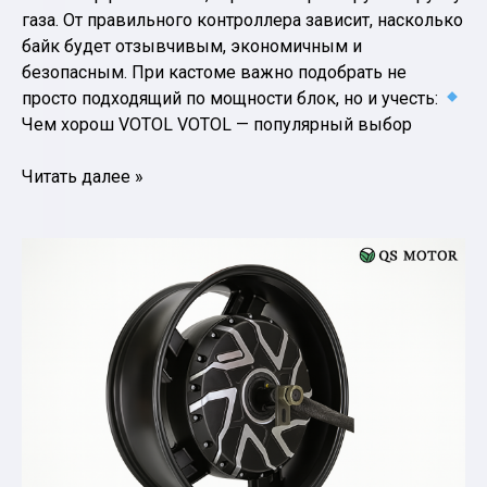
газа. От правильного контроллера зависит, насколько
байк будет отзывчивым, экономичным и
безопасным. При кастоме важно подобрать не
просто подходящий по мощности блок, но и учесть:
Чем хорош VOTOL VOTOL — популярный выбор
Контроллер
Читать далее »
VOTOL
или
Fardriver
—
что
выбрать
для
кастома