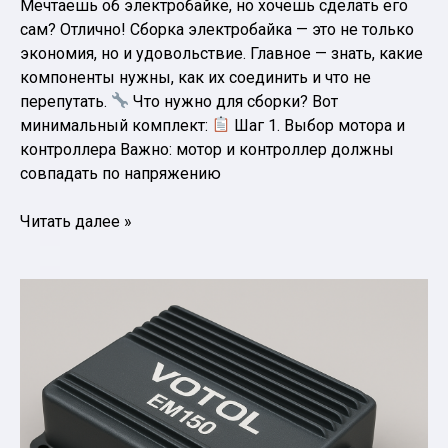
Мечтаешь об электробайке, но хочешь сделать его
сам? Отлично! Сборка электробайка — это не только
экономия, но и удовольствие. Главное — знать, какие
компоненты нужны, как их соединить и что не
перепутать.
Что нужно для сборки? Вот
минимальный комплект:
Шаг 1. Выбор мотора и
контроллера Важно: мотор и контроллер должны
совпадать по напряжению
Как
Читать далее »
собрать
электробайк
своими
руками:
пошаговый
гайд