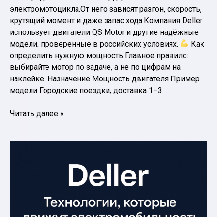
электромотоцикла.От него зависят разгон, скорость,
крутящий момент и даже запас хода.Компания Deller
использует двигатели QS Motor и другие надёжные
модели, проверенные в российских условиях.
Как
определить нужную мощность Главное правило:
выбирайте мотор по задаче, а не по цифрам на
наклейке. Назначение Мощность двигателя Пример
модели Городские поездки, доставка 1–3
Как
Читать далее »
выбрать
электродвигатель
для
электромотоцикла
Deller:
мощность,
напряжение
и