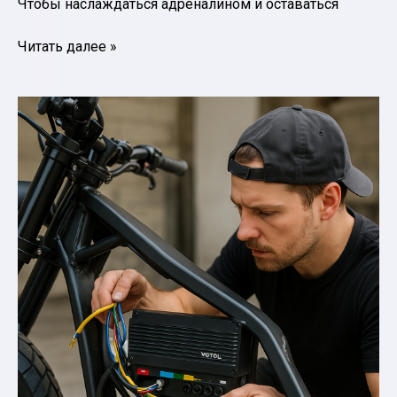
Чтобы наслаждаться адреналином и оставаться
Питбайк
Читать далее »
в
Краснодарском
крае:
экстремальные
покатушки
и
безопасность