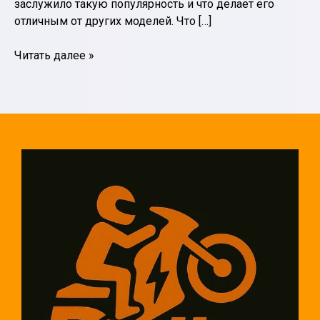
заслужило такую популярность и что делает его
отличным от других моделей. Что […]
Мотор-
Читать далее »
колесо
QS:
технологии
будущего
в
мире
электродвигателей