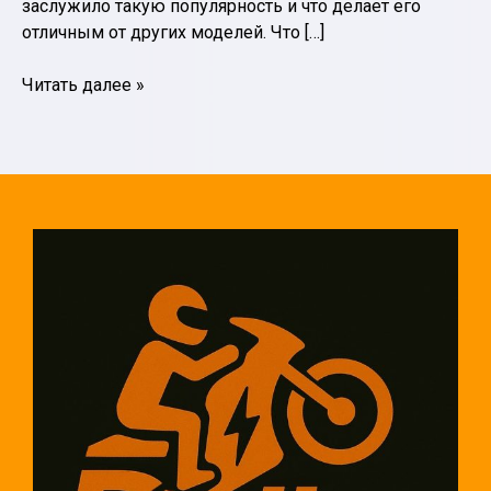
заслужило такую популярность и что делает его
отличным от других моделей. Что […]
Мотор-
Читать далее »
колесо
QS:
технологии
будущего
в
мире
электродвигателей