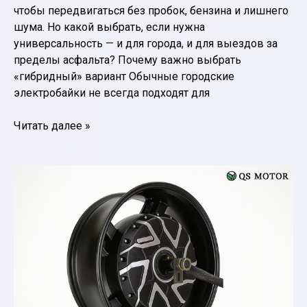
чтобы передвигаться без пробок, бензина и лишнего
шума. Но какой выбрать, если нужна
универсальность — и для города, и для выездов за
пределы асфальта? Почему важно выбрать
«гибридный» вариант Обычные городские
электробайки не всегда подходят для
Как
Читать далее »
выбрать
электромотоцикл
для
города
и
бездорожья