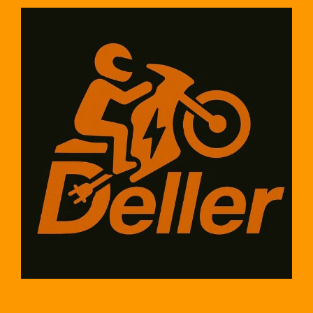
ТОП-5
преимуществ,
которые
нельзя
игнорировать