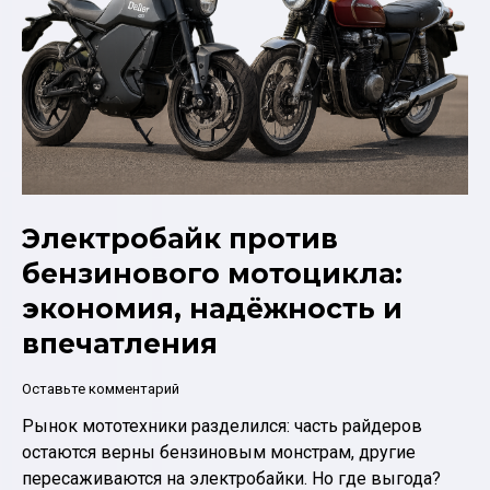
курьеров,
такси
и
города
Электробайк против
бензинового мотоцикла:
экономия, надёжность и
впечатления
Оставьте комментарий
Рынок мототехники разделился: часть райдеров
остаются верны бензиновым монстрам, другие
пересаживаются на электробайки. Но где выгода?