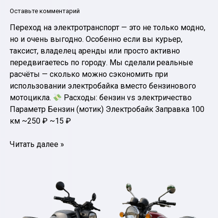
Оставьте комментарий
Переход на электротранспорт — это не только модно,
но и очень выгодно. Особенно если вы курьер,
таксист, владелец аренды или просто активно
передвигаетесь по городу. Мы сделали реальные
расчёты — сколько можно сэкономить при
использовании электробайка вместо бензинового
мотоцикла.
Расходы: бензин vs электричество
Параметр Бензин (мотик) Электробайк Заправка 100
км ~250 ₽ ~15 ₽
Сколько
Читать далее »
можно
сэкономить
на
электробайке?
Расчёты
для