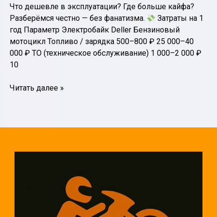
Что дешевле в эксплуатации? Где больше кайфа?
Разберёмся честно — без фанатизма.
Затраты на 1
год Параметр Электробайк Deller Бензиновый
мотоцикл Топливо / зарядка 500–800 ₽ 25 000–40
000 ₽ ТО (техническое обслуживание) 1 000–2 000 ₽
10
Электробайк
Читать далее »
против
бензинового
мотоцикла:
экономия,
надёжность
и
впечатления