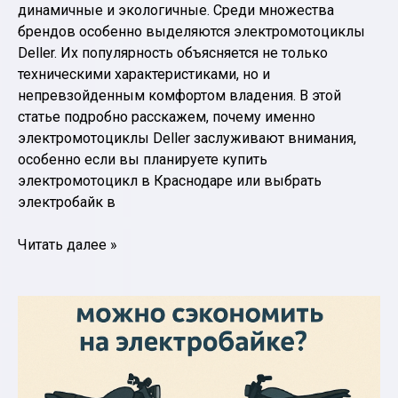
динамичные и экологичные. Среди множества
брендов особенно выделяются электромотоциклы
Deller. Их популярность объясняется не только
техническими характеристиками, но и
непревзойденным комфортом владения. В этой
статье подробно расскажем, почему именно
электромотоциклы Deller заслуживают внимания,
особенно если вы планируете купить
электромотоцикл в Краснодаре или выбрать
электробайк в
Почему
Читать далее »
электромотоциклы
Deller
становятся
выбором
поколения:
ТОП-5
преимуществ,