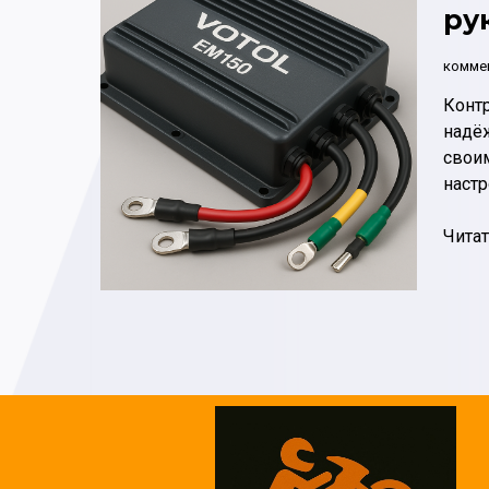
ру
комме
Контр
надёж
своим
настр
Как
Читат
настр
конт
Votol
EM15
поша
руков