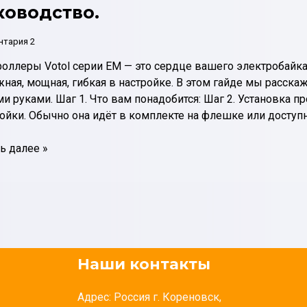
ководство.
нтария 2
оллеры Votol серии EM — это сердце вашего электробайк
ная, мощная, гибкая в настройке. В этом гайде мы расска
и руками. Шаг 1. Что вам понадобится: Шаг 2. Установка п
ойки. Обычно она идёт в комплекте на флешке или доступна
ь далее »
оить
роллер
0:
говое
одство.
Наши контакты
Адрес: Россия г. Кореновск,