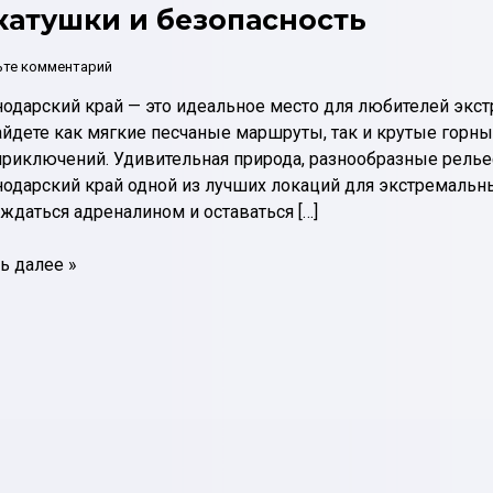
катушки и безопасность
ьте комментарий
одарский край — это идеальное место для любителей экстр
йдете как мягкие песчаные маршруты, так и крутые горны
 приключений. Удивительная природа, разнообразные рел
одарский край одной из лучших локаций для экстремальн
ждаться адреналином и оставаться […]
айк
ь далее »
нодарском
ремальные
тушки
асность