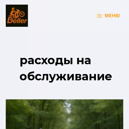
Перейти
к
МЕНЮ
содержимому
MAIN
MENU
расходы на
обслуживание