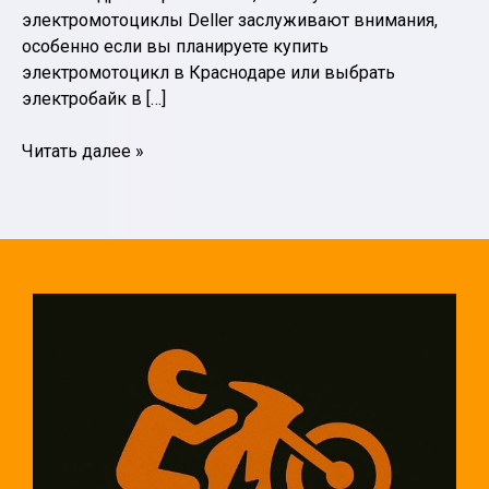
электромотоциклы Deller заслуживают внимания,
особенно если вы планируете купить
электромотоцикл в Краснодаре или выбрать
электробайк в […]
Почему
Читать далее »
электромотоциклы
Deller
становятся
выбором
поколения:
ТОП-5
преимуществ,
которые
нельзя
игнорировать