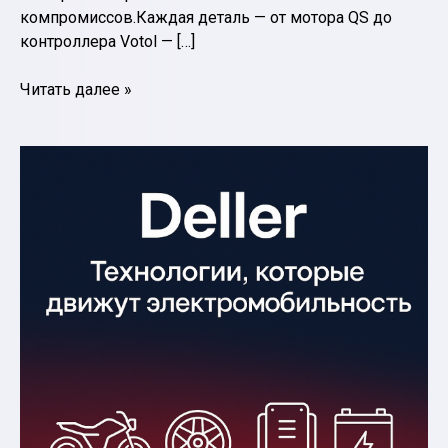
компромиссов.Каждая деталь — от мотора QS до
контроллера Votol — […]
Почему
Читать далее »
Deller
—
это
не
просто
транспорт,
а
стиль
жизни