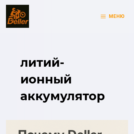
Перейти
к
МЕНЮ
содержимому
MAIN
MENU
литий-
ионный
аккумулятор