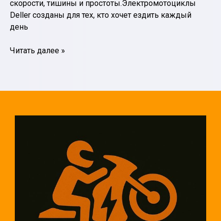
скорости, тишины и простоты.Электромотоциклы
Deller созданы для тех, кто хочет ездить каждый
день
Электромотоциклы
Читать далее »
Deller
—
технологии,
которые
движут
электромобильность