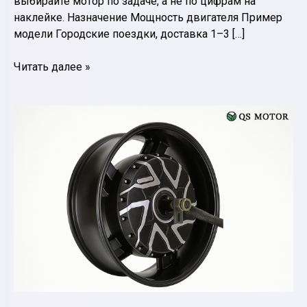
выбирайте мотор по задаче, а не по цифрам на
наклейке. Назначение Мощность двигателя Пример
модели Городские поездки, доставка 1–3 […]
Как
Читать далее »
выбрать
электродвигатель
для
электромотоцикла
Deller:
мощность,
напряжение
и
типы
моторов