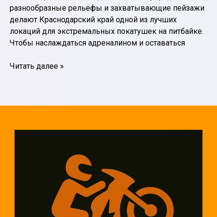
разнообразные рельефы и захватывающие пейзажи
делают Краснодарский край одной из лучших
локаций для экстремальных покатушек на питбайке.
Чтобы наслаждаться адреналином и оставаться
Питбайк
Читать далее »
в
Краснодарском
крае:
экстремальные
покатушки
и
безопасность