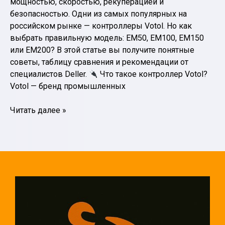
мощностью, скоростью, рекуперацией и
безопасностью. Одни из самых популярных на
российском рынке — контроллеры Votol. Но как
выбрать правильную модель: EM50, EM100, EM150
или EM200? В этой статье вы получите понятные
советы, таблицу сравнения и рекомендации от
специалистов Deller.
Что такое контроллер Votol?
Votol — бренд промышленных
Как
Читать далее »
выбрать
контроллер
Votol
для
электробайка:
подробное
руководство