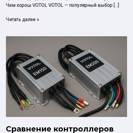
Чем хорош VOTOL VOTOL — популярный выбор […]
Контроллер
Читать далее »
VOTOL
или
Fardriver
—
что
выбрать
для
кастома
Сравнение контроллеров