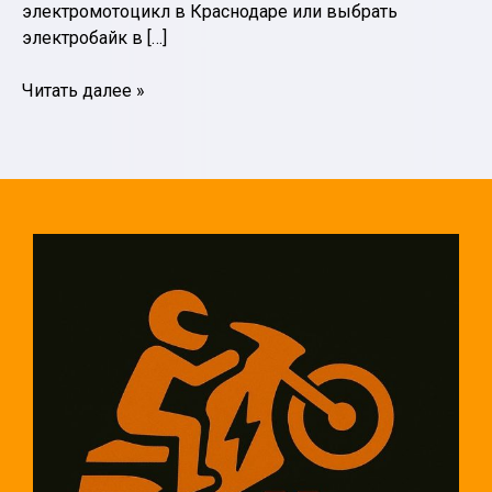
электромотоцикл в Краснодаре или выбрать
электробайк в […]
Почему
Читать далее »
электромотоциклы
Deller
становятся
выбором
поколения:
ТОП-5
преимуществ,
которые
нельзя
игнорировать