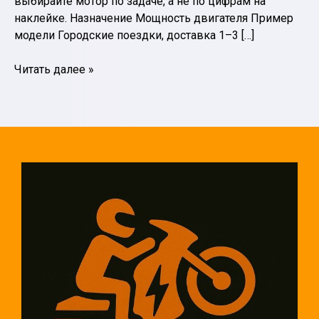
выбирайте мотор по задаче, а не по цифрам на
наклейке. Назначение Мощность двигателя Пример
модели Городские поездки, доставка 1–3 […]
Как
Читать далее »
выбрать
электродвигатель
для
электромотоцикла
Deller:
мощность,
напряжение
и
типы
моторов