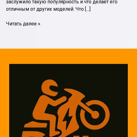
заслужило такую популярность и что делает его
отличным от других моделей. Что […]
Мотор-
Читать далее »
колесо
QS:
технологии
будущего
в
мире
электродвигателей