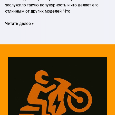
заслужило такую популярность и что делает его
отличным от других моделей. Что
Мотор-
Читать далее »
колесо
QS:
технологии
будущего
в
мире
электродвигателей